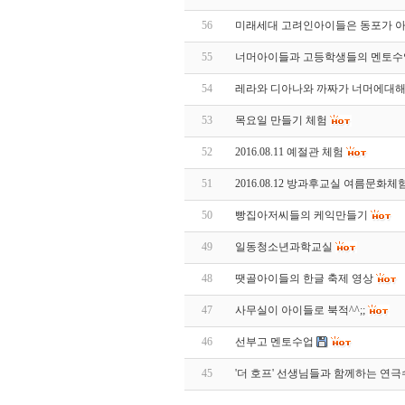
56
미래세대 고려인아이들은 동포가 아
55
너머아이들과 고등학생들의 멘토수
54
레라와 디아나와 까짜가 너머에대해
53
목요일 만들기 체험
52
2016.08.11 예절관 체험
51
2016.08.12 방과후교실 여름문화
50
빵집아저씨들의 케익만들기
49
일동청소년과학교실
48
땟골아이들의 한글 축제 영상
47
사무실이 아이들로 북적^^;;
46
선부고 멘토수업
45
'더 호프' 선생님들과 함께하는 연