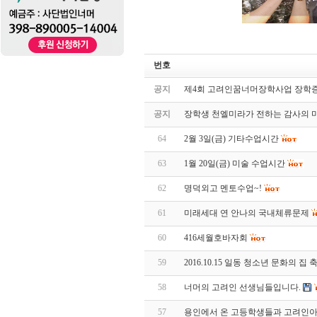
번호
공지
제4회 고려인꿈너머장학사업 장학
공지
장학생 천엘미라가 전하는 감사의 
64
2월 3일(금) 기타수업시간
63
1월 20일(금) 미술 수업시간
62
명덕외고 멘토수업~!
61
미래세대 연 안나의 국내체류문제
60
416세월호바자회
59
2016.10.15 일동 청소년 문화의 집 
58
너머의 고려인 선생님들입니다.
57
용인에서 온 고등학생들과 고려인