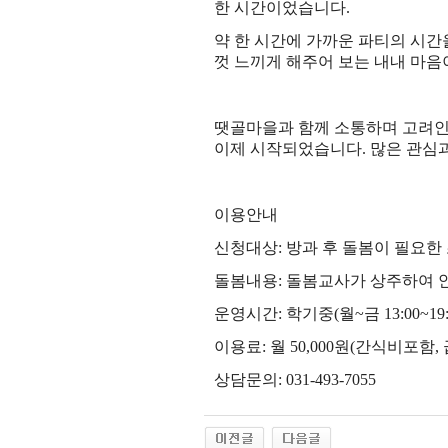
한 시간이었습니다
.
약 한 시간에 가까운 파티의 시간
껏 느끼게 해주어 보는 내내 마
땟골마을과 함께 소통하며 고려인
이제 시작되었습니다
.
많은 관심
이용안내
신청대상
:
방과 후 돌봄이 필요한
돌봄내용
:
돌봄교사가 상주하여 안
운영시간
:
학기중
(
월
~
금
13:00~19:
이용료
:
월
50,000
원
(
간식비포함
,
상담문의
: 031-493-7055