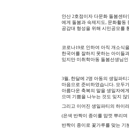
안산
2
호점이자 다문화 돌봄센터인
에게 돌봄과 숙제지도
,
문화활동 
공감대 형성을 위해 시민공모를 
코로나
19
로 인하여 아직 개소식
한국어를 잘하지 못하는 아이들과
있지만 미취학아동 돌봄선생님인
3
월
,
한달에
2
명 아동의 생일파티
마음으로 준비하였습니다
.
모두가
아름다운 축복의 말을 생일자에게
으며 기쁨을 나누는 것도 잊지 
그리고 이어진 생일파티의 하이
(
은색 반짝이 종이를 맘껏 뿌리며
반짝이 종이로 꽃가루를 맞는 기