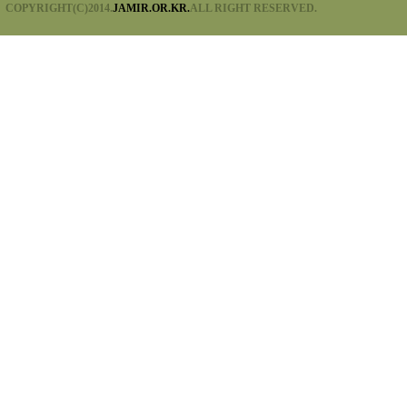
COPYRIGHT(C)2014.
JAMIR.OR.KR.
ALL RIGHT RESERVED.