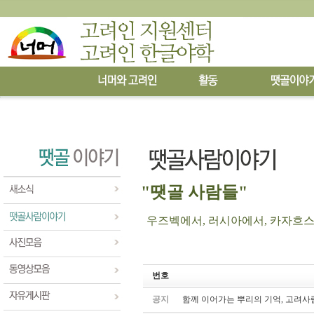
"땟골 사람들"
우즈벡에서, 러시아에서, 카자흐스탄에
번호
공지
함께 이어가는 뿌리의 기억, 고려사