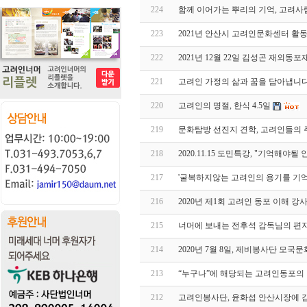
224
함께 이어가는 뿌리의 기억, 고려사
223
2021년 안산시 고려인문화센터 활
222
2021년 12월 22일 김성곤 재외동
221
고려인 가정의 삶과 꿈을 담아냅니
220
고려인의 명절, 한식 4.5일
219
문화탐방 선진지 견학, 고려인들의
218
2020.11.15 도민특강, "기억해야
217
'굴복하지않는 고려인의 용기를 기
216
2020년 제1회 고려인 동포 이해 강
215
너머에 보내는 전후석 감독님의 편
214
2020년 7월 8일, 제비봉사단 모국
213
“누구나”에 해당되는 고려인동포의 
212
고려인봉사단, 윤화섭 안산시장에 