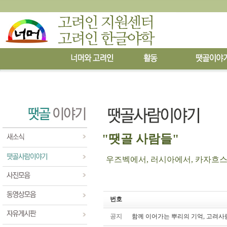
"땟골 사람들"
우즈벡에서, 러시아에서, 카자흐스탄에
번호
공지
함께 이어가는 뿌리의 기억, 고려사