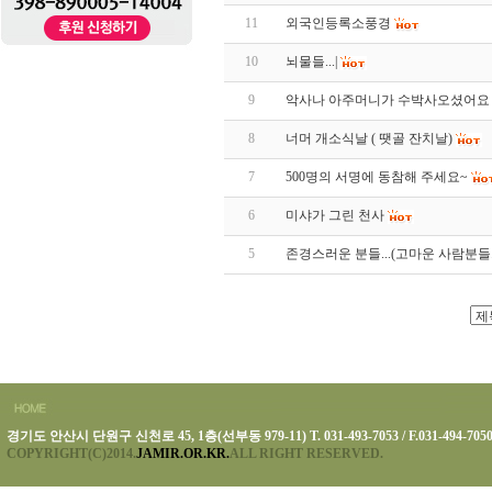
11
외국인등록소풍경
10
뇌물들...|
9
악사나 아주머니가 수박사오셨어요
8
너머 개소식날 ( 땟골 잔치날)
7
500명의 서명에 동참해 주세요~
6
미샤가 그린 천사
5
존경스러운 분들...(고마운 사람분들. 
경기도 안산시 단원구 신천로 45, 1층(선부동 979-11) T. 031-493-7053 / F.031-494-705
COPYRIGHT(C)2014.
JAMIR.OR.KR.
ALL RIGHT RESERVED.