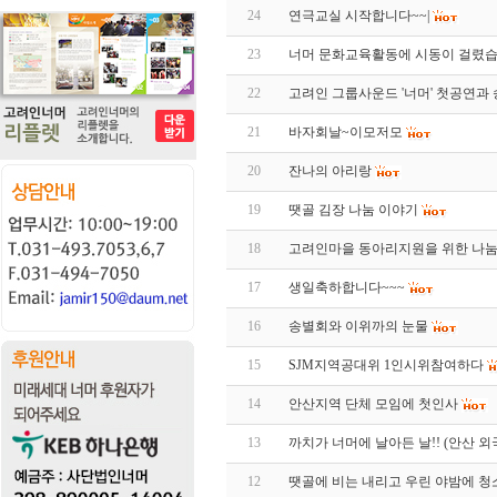
24
연극교실 시작합니다~~|
23
너머 문화교육활동에 시동이 걸렸습
22
고려인 그룹사운드 '너머' 첫공연과
21
바자회날~이모저모
20
잔나의 아리랑
19
땟골 김장 나눔 이야기
18
고려인마을 동아리지원을 위한 나
17
생일축하합니다~~~
16
송별회와 이위까의 눈물
15
SJM지역공대위 1인시위참여하다
14
안산지역 단체 모임에 첫인사
13
까치가 너머에 날아든 날!! (안산 
12
땟골에 비는 내리고 우린 야밤에 청소를