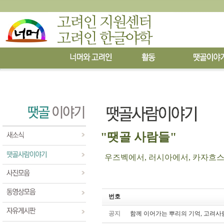
"땟골 사람들"
우즈벡에서, 러시아에서, 카자흐스탄에
번호
공지
함께 이어가는 뿌리의 기억, 고려사