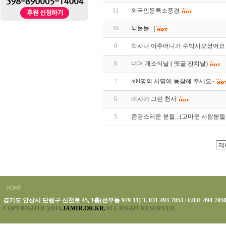
11
외국인등록소풍경
10
뇌물들...|
9
악사나 아주머니가 수박사오셨어요
8
너머 개소식날 ( 땟골 잔치날)
7
500명의 서명에 동참해 주세요~
6
미샤가 그린 천사
5
존경스러운 분들...(고마운 사람분들. 
경기도 안산시 단원구 신천로 45, 1층(선부동 979-11) T. 031-493-7053 / F.031-494-705
COPYRIGHT(C)2014.
JAMIR.OR.KR.
ALL RIGHT RESERVED.