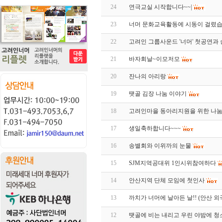
24
연극교실 시작합니다~~|
23
너머 문화교육활동에 시동이 걸렸습
22
고려인 그룹사운드 '너머' 첫공연과
21
바자회날~이모저모
20
잔나의 아리랑
19
땟골 김장 나눔 이야기
18
고려인마을 동아리지원을 위한 나
17
생일축하합니다~~~
16
송별회와 이위까의 눈물
15
SJM지역공대위 1인시위참여하다
14
안산지역 단체 모임에 첫인사
13
까치가 너머에 날아든 날!! (안산 
12
땟골에 비는 내리고 우린 야밤에 청소를