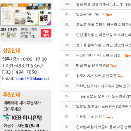
104
좋은 마을 만들기에서 "고도리"라
103
일요동아리 "난타"
102
오늘도 땟골 고려인 학부모 회의 개
101
안산 동화읽는 어른모임 토요어린이
100
농구를 좋아하는 고려인 청년의 제안
99
우크라이나 따냐 남편은 징집...
98
땟골 마을 운영위원회
97
황무지에서 지켜낸 민족혼
96
2015안산국제거리극축제 참여연극 
95
일요일 오후 2시 노동인권영
94
일요일 오후 2시 노동인권영화제에서
93
수요일 수세미 뜨기
92
찬바람과함께 땟골에 들이닥친 법무