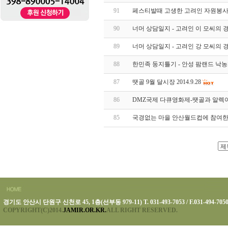
91
페스티발때 고생한 고려인 자원봉사
90
너머 상담일지 - 고려인 이 모씨의 
89
너머 상담일지 - 고려인 강 모씨의 
88
한민족 둥지틀기 - 안성 팜랜드 낙
87
땟골 9월 달시장 2014.9.28
86
DMZ국제 다큐영화제-땟골과 알렉
85
국경없는 마을 안산월드컵에 참여한 
경기도 안산시 단원구 신천로 45, 1층(선부동 979-11) T. 031-493-7053 / F.031-494-705
COPYRIGHT(C)2014.
JAMIR.OR.KR.
ALL RIGHT RESERVED.