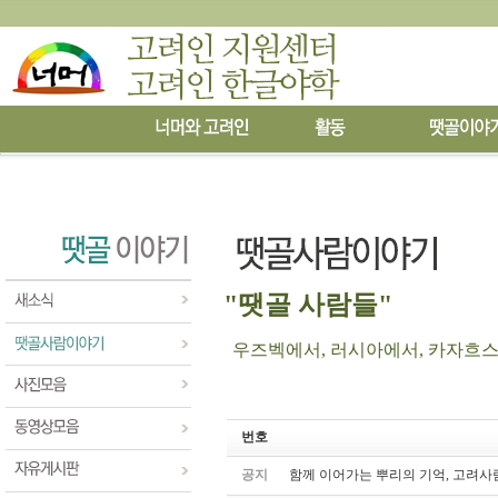
"땟골 사람들"
우즈벡에서, 러시아에서, 카자흐스탄에
번호
공지
함께 이어가는 뿌리의 기억, 고려사