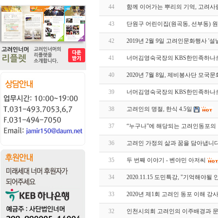
44
함께 이어가는 뿌리의 기억, 고려사
43
단원구 어린이집(원곡동, 선부동) 
42
2019년 2월 9일 고려인문화행사 '설
41
너머김영숙국장의 KBS한민족하나
40
2020년 7월 8일, 제비봉사단 모국
39
너머김영숙국장의 KBS한민족하나
38
고려인의 명절, 한식 4.5일
37
“누구나”에 해당되는 고려인동포의 
36
고려인 가정의 삶과 꿈을 담아냅니
35
두 번째 이야기 - 벤야민 아저씨
34
2020.11.15 도민특강, "기억해야
33
2020년 제1회 고려인 동포 이해 강
32
인천시의회 고려인의 이주배경과 