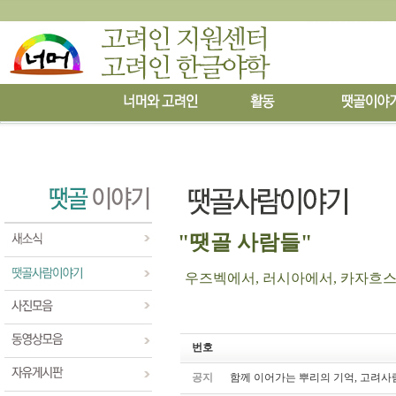
"땟골 사람들"
우즈벡에서, 러시아에서, 카자흐스탄에
번호
공지
함께 이어가는 뿌리의 기억, 고려사