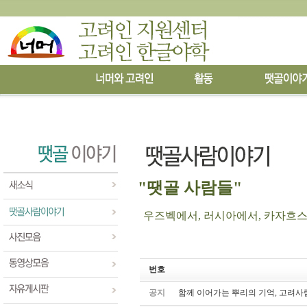
"땟골 사람들"
우즈벡에서, 러시아에서, 카자흐스탄에
번호
공지
함께 이어가는 뿌리의 기억, 고려사