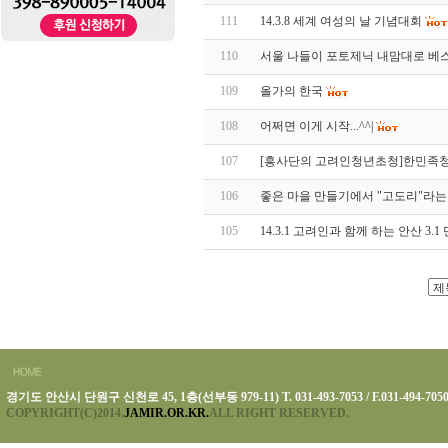
111
14.3.8 세계 여성의 날 기념대회
110
서울 나들이 포토제닉 내맘대로 베스트
109
올가의 한국
108
어쩌면 이게 시작...^^|
107
[흥사단의 고려인청년초청]한민족
106
좋은 마을 만들기에서 "고도리"라
105
14.3.1 고려인과 함께 하는 안산 3.
경기도 안산시 단원구 신천로 45, 1층(선부동 979-11) T. 031-493-7053 / F.031-494-705
COPYRIGHT(C)2014.
JAMIR.OR.KR.
ALL RIGHT RESERVED.