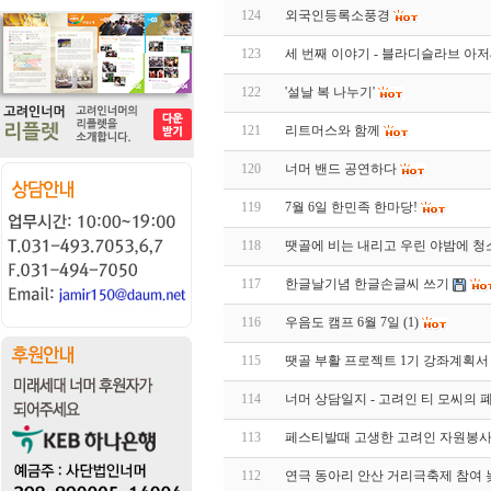
124
외국인등록소풍경
123
세 번째 이야기 - 블라디슬라브 아
122
'설날 복 나누기'
121
리트머스와 함께
120
너머 밴드 공연하다
119
7월 6일 한민족 한마당!
118
땟골에 비는 내리고 우린 야밤에 청소를
117
한글날기념 한글손글씨 쓰기
116
우음도 캠프 6월 7일
(1)
115
땟골 부활 프로젝트 1기 강좌계획서
114
너머 상담일지 - 고려인 티 모씨의
113
페스티발때 고생한 고려인 자원봉사
112
연극 동아리 안산 거리극축제 참여 