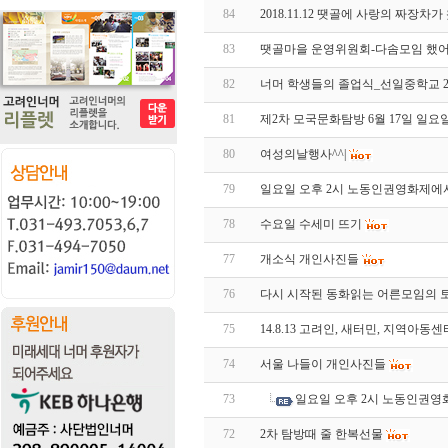
84
2018.11.12 땟골에 사랑의 짜장차
83
땟골마을 운영위원회-다솜모임 했어
82
너머 학생들의 졸업식_선일중학교 2019
81
제2차 모국문화탐방 6월 17일 일요
80
여성의날행사^^|
79
일요일 오후 2시 노동인권영화제에서
78
수요일 수세미 뜨기
77
개소식 개인사진들
76
다시 시작된 동화읽는 어른모임의 
75
14.8.13 고려인, 새터민, 지역아
74
서울 나들이 개인사진들
73
일요일 오후 2시 노동인권영
72
2차 탐방때 줄 한복선물