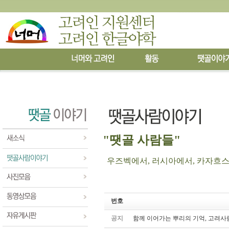
"땟골 사람들"
우즈벡에서, 러시아에서, 카자흐스탄에
번호
공지
함께 이어가는 뿌리의 기억, 고려사