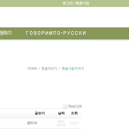
로그인 |
회원가입
Total 224
글쓴이
날짜
조회
2025-
관리자
21217
04-24