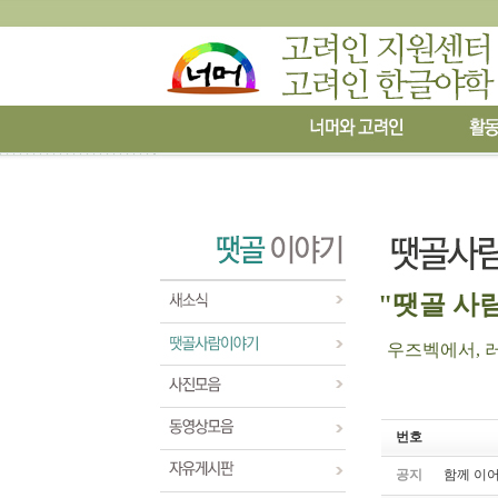
"땟골 사람
우즈벡에서, 러시
번호
공지
함께 이어