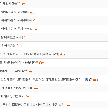
이개인사진들2
째 이야기-리자 아주머니
째 이야기-갈리나 아주머니
 이야기-강 레온지 아저씨
잘 다녀왔습니다.|
을 운영위원회
 한민족 하나로 - 14.6.12 방송분(김넬리 출연)
로 가을나들이 다녀왔습니다!!
이야기 - 안드레이 삼촌
 선진지 견학, 고려인들의 주요 거점 경기도 안산 고려인문화센터…
 잠깐 들린 덕수궁의 가을
화 한마당(?)참여기
숙국장의 KBS한민족하나로-너머 동아리 활동 모임