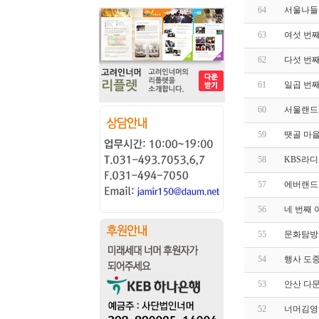
64
서울나들
63
여섯 번
62
다섯 번
61
일곱 번째
60
서울랜드 
59
땟골 마
58
KBS라디오
57
에버랜드
56
네 번째 
55
문화탐방
54
행사 도중
53
안산 다문
52
너머김영