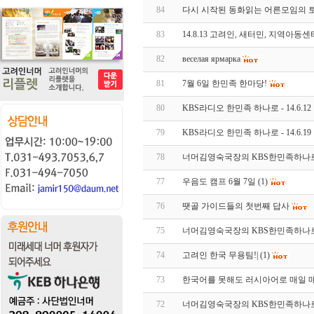
84
다시 시작된 동화읽는 어른모임의 
83
14.8.13 고려인, 새터민, 지역아
82
веселая ярмарка
81
7월 6일 한민족 한마당!
80
KBS라디오 한민족 하나로 - 14.6.1
79
KBS라디오 한민족 하나로 - 14.6.
78
너머김영숙국장의 KBS한민족하나
77
우음도 캠프 6월 7일
(1)
76
땟골 가이드들의 첫번째 답사
75
너머김영숙국장의 KBS한민족하나로
74
고려인 한국 무용팀!|
(1)
73
한국어를 못해도 러시아어로 매일 매
72
너머김영숙국장의 KBS한민족하나