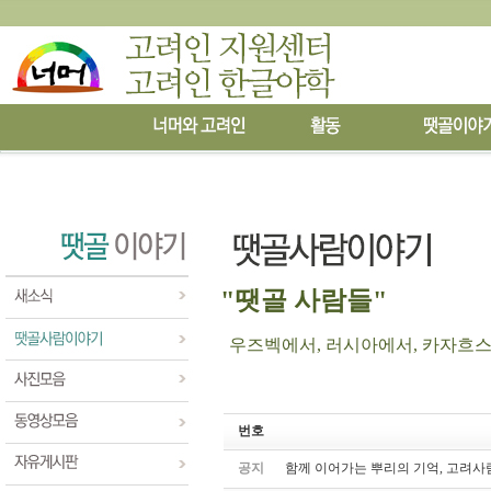
"땟골 사람들"
우즈벡에서, 러시아에서, 카자흐스탄에
번호
공지
함께 이어가는 뿌리의 기억, 고려사