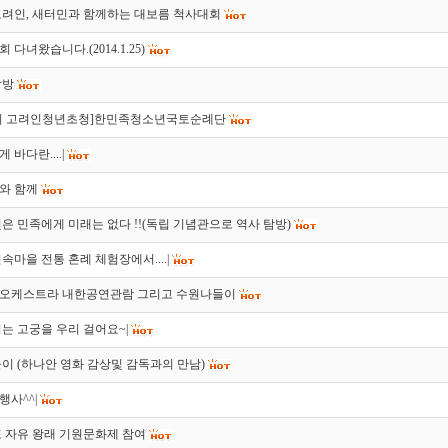
22 고려인, 새터민과 함께하는 대보름 척사대회
다녀왔습니다.(2014.1.25)
탐방
의 고려인청년초청]한민족청소년국토순례단
바다란....|
와 함께
은 민족에게 미래는 없다 !!(독립 기념관으로 역사 탐방)
속마을 전통 혼례 체험장에서....|
오케스트라 내한공연관람 그리고 수원나들이
는 고궁을 우리 걸어요~|
이 (하나안 영화 감상및 감독과의 만남)
사^^|
 자유 왕래 기원문화제 참여