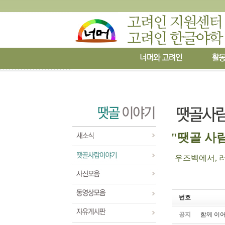
"땟골 사람
우즈벡에서, 러시
번호
공지
함께 이어