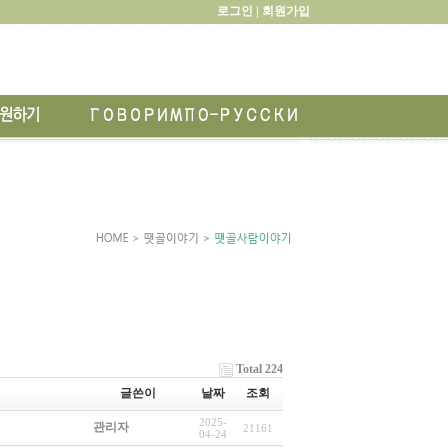
로그인 |
회원가입
Total 224
글쓴이
날짜
조회
2025-
관리자
21161
04-24