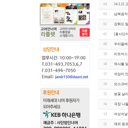
64
14.2.
63
남북음악회 
62
강화도 
61
[흥사단
60
우리들에게 
59
리트머스
58
역사를 잊
57
외암리 민
56
모스크바
55
벚꽃 날리
54
극장 나들
53
여성의날행
52
재외 동포