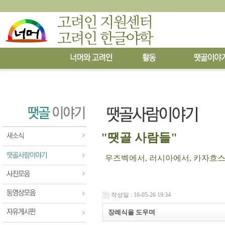
"땟골 사람들"
우즈벡에서, 러시아에서, 카자흐스탄에
작성일 : 16-05-26 19:34
장례식을 도우며