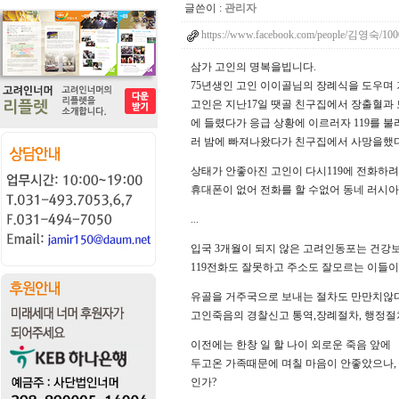
글쓴이 :
관리자
https://www.facebook.com/people/김영숙/10
삼가 고인의 명복을빕니다.
75년생인 고인 이이골님의 장례식을 도우며
고인은 지난17일 땟골 친구집에서 장출혈과 
에 들렸다가 응급 상황에 이르러자 119를 
러 밤에 빠져나왔다가 친구집에서 사망을했다
상태가 안좋아진 고인이 다시119에 전화하
휴대폰이 없어 전화를 할 수없어 동네 러시아
...
입국 3개월이 되지 않은 고려인동포는 건강보
119전화도 잘못하고 주소도 잘모르는 이들이
유골을 거주국으로 보내는 절차도 만만치않다
고인죽음의 경찰신고 통역,장례절차, 행정절
이전에는 한창 일 할 나이 외로운 죽음 앞에
두고온 가족때문에 며칠 마음이 안좋았으나,
인가?