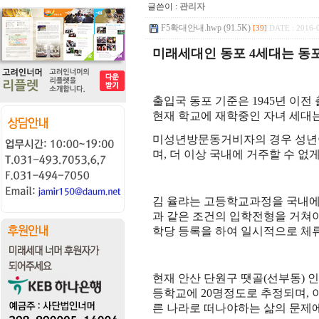
글쓴이 :
관리자
F5확대안내.hwp (91.5K)
[39]
DATE : 2016-0
미래세대인 동포 4세대는 동
출입국 동포 기준은 1945년 이전
현재 학교에 재학중인 자녀 세대는
미성년방문동거비자의 경우 성년이
며, 더 이상 국내에 거주할 수 없게
김 율랴는 고등학교과정을 국내에
과 같은 조건의 입학전형을 거쳐
학당 등록을 하여 일시적으로 체
현재 안산 단원구 땟골(선부동) 인
등학교에 20명정도로 추정되며, 
른 나라로 떠나야하는 삶의 문제