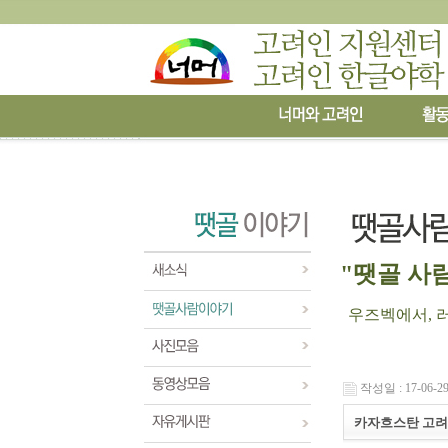
"땟골 사람
우즈벡에서, 러시
작성일 : 17-06-29
카자흐스탄 고려