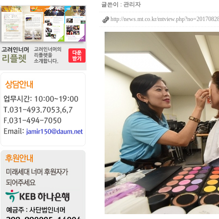
글쓴이 :
관리자
http://news.mt.co.kr/mtview.php?no=20170