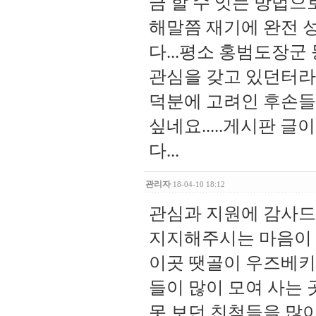
금 할 수 잇는 방법으
해말쯤 재기에 완전 
다...평소 홍범도장군
관심을 갖고 있던터라,
덕분에 고려인 후손들
싶네요.....게시판 글
다...
관리자
18-04-10 18:12
관심과 지원에 감사드
지지해주시는 마음이 
이곳 땟골이 우즈베키
들이 많이 모여 사는
못 보던 친척들을 많이