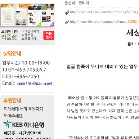
글쓴이 :
관리자
http://together.kakao.com/fundraisings/51954
[
http://home.ebs.co.kr/nanum0700/main
[18824
세상
출처:
얼굴 한쪽이 무너져 내리고 있는 열두
태어날 땐 보통 아이들과 다름없이 건강했던
만 수술하려면 한국이나 유럽에 가야 한다는 
차 받질 못하고 있는데요. 이제 왼쪽 눈은 눈
사람들의 시선이 쏟아지는 화살이 되어 안겔
“안겔리나가 조그마할 때, ‘엄마 왜 다른 사