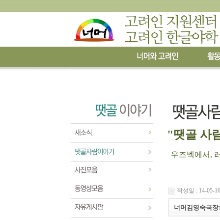
"땟골 사람
우즈벡에서, 러시
작성일 : 14-05-16
너머김영숙국장의