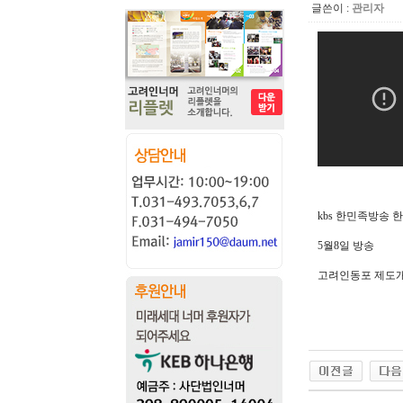
글쓴이 :
관리자
kbs 한민족방송
5월8일 방송
고려인동포 제도