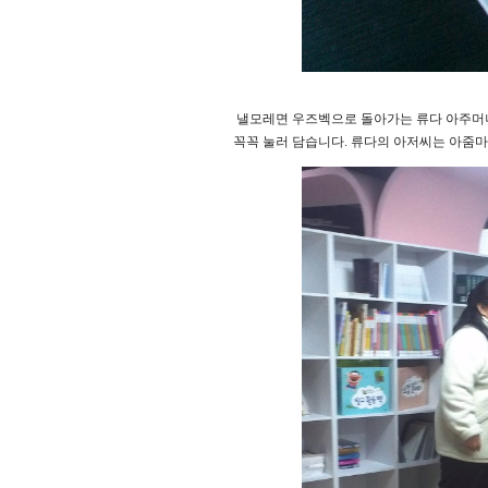
낼모레면 우즈벡으로 돌아가는 류다 아주머니
꼭꼭 눌러 담습니다. 류다의 아저씨는 아줌마 