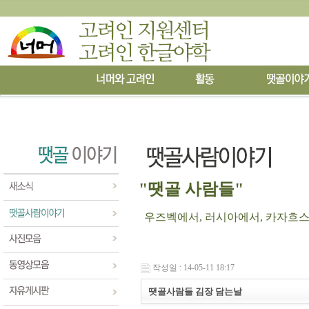
"땟골 사람들"
우즈벡에서, 러시아에서, 카자흐스탄에
작성일 : 14-05-11 18:17
땟골사람들 김장 담는날