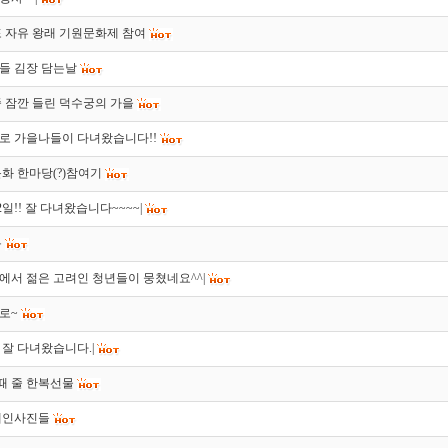
 자유 왕래 기원문화제 참여
들 김장 담는날
 잠깐 들린 덕수궁의 가을
로 가을나들이 다녀왔습니다!!
화 한마당(?)참여기
2일!! 잘 다녀왔습니다~~~~|
복
서 젊은 고려인 청년들이 뭉쳤네요^^|
로~
잘 다녀왔습니다.|
때 줄 한복선물
개인사진들