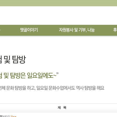
제 목
사^^|