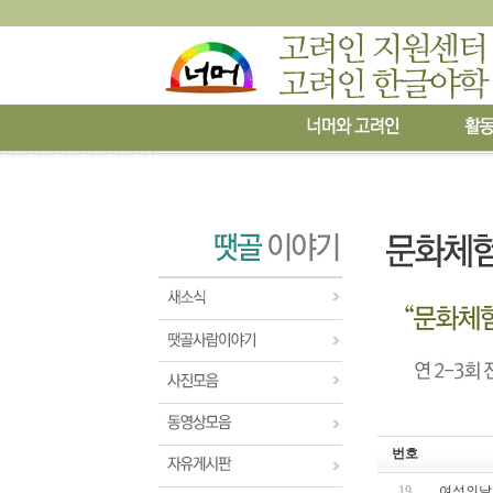
번호
19
여성의날행