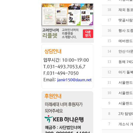
18
재외 동포
17
땟골사람
16
행사 도중
15
에버랜드
14
안산 다문
13
동해 1박
12
아기 돌
11
서울랜드에
10
서울랜드
9
서울랜드 
8
2차 탐방
7
개소식 