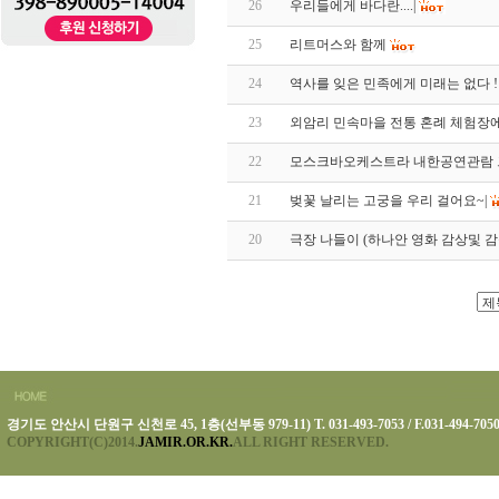
26
우리들에게 바다란....|
25
리트머스와 함께
24
역사를 잊은 민족에게 미래는 없다 !
23
외암리 민속마을 전통 혼례 체험장에서.
22
모스크바오케스트라 내한공연관람 
21
벚꽃 날리는 고궁을 우리 걸어요~|
20
극장 나들이 (하나안 영화 감상및 
경기도 안산시 단원구 신천로 45, 1층(선부동 979-11) T. 031-493-7053 / F.031-494-705
COPYRIGHT(C)2014.
JAMIR.OR.KR.
ALL RIGHT RESERVED.