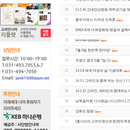
38
15.5.16 고대안산병원 30주년기념
37
황무지에서 지켜낸 민족혼
36
DMZ국제 다큐영화제-땟골과 알렉
35
веселая ярмарка
34
7월 6일 한민족 한마당!
33
우음도 캠프 6월 7일
(1)
32
14.3.8 세계 여성의 날 기념대회
31
14.3.1 고려인과 함께 하는 안산 3.
30
14.2.22 고려인, 새터민과 함께하
29
남북음악회 다녀왔습니다.(2014.1.25
28
강화도 탐방
27
[흥사단의 고려인청년초청]한민족