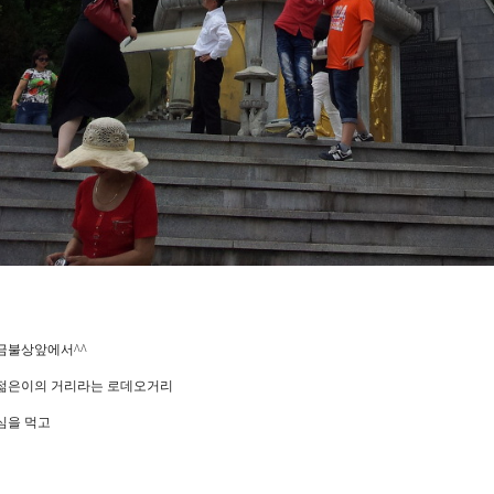
금불상앞에서^^
젊은이의 거리라는 로데오거리
심을 먹고