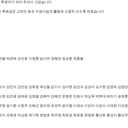
 후원자가 되어 주셔서 고맙습니다
.
 후원금은 고려인 동포 지원사업과 활동에 소중히 쓰도록 하겠습니다
.
한별 박문배 손민호 이창환 임다연 장혜연 정성훈 채충렬
교식 강민석 강민정 강희영 곽상철 김기수 김미현 김선규 김성아 김수현 김영덕 김영만
진영 김진웅 김태윤 김현철 김혜자 김혜진 문병준 민원식 박상욱 박희대 배진기 송명훈
주현 엄기환 오현주 오혜근 원익재 유연주 윤미향 이경숙 이은아 이장수 이재현 이진분
은지 조해경 차상윤 채기혁 최명호 최우영 최운경 최호종 한명희 홍선희 홍성아 황선주