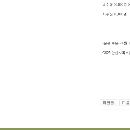
박수영
50,000
원 
서수진
10,000
원
(4월 
-물품 후원-
GS25 안산지곡로