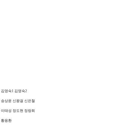
 김영숙1 김영숙2
 송상윤 신왕걸 신은철
 이태성 정도현 정랑희
 황용환