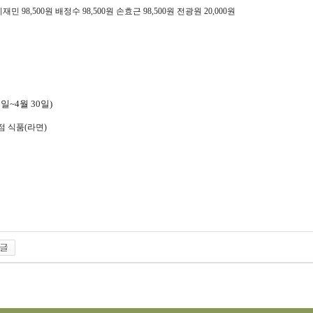
이재민
98,500
원 배정수
98,500
원 손효근
98,500
원 전광원
20,000
원
1일~4월 30일)
점 식품(라면)