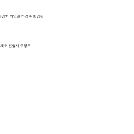
차영희 최영일 하경주 한영란
이재호 전영재 주형우