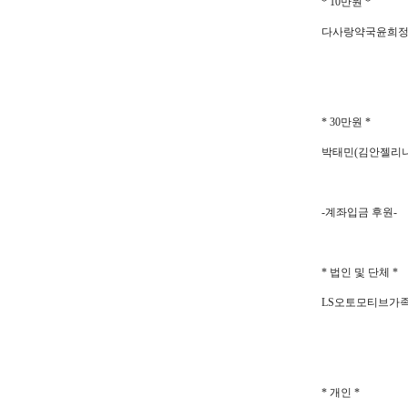
* 10
만원
*
다사랑약국윤희정 
* 30
만원
*
박태민
(
김안젤리
-
계좌입금 후원
-
*
법인 및 단체
*
LS
오토모티브가
*
개인
*