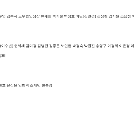
수영 김수지 노무법인상상 류재만 백기철 백성호 비단
(
김민경
)
신상철 엄지원 조남성 
(
이수빈
)
권제세 김미경 김병관 김종운 노인엽 박경숙 박원진 송영구 이경희 이은경 
용례
한호 윤상원 임희택 조재만 한순영