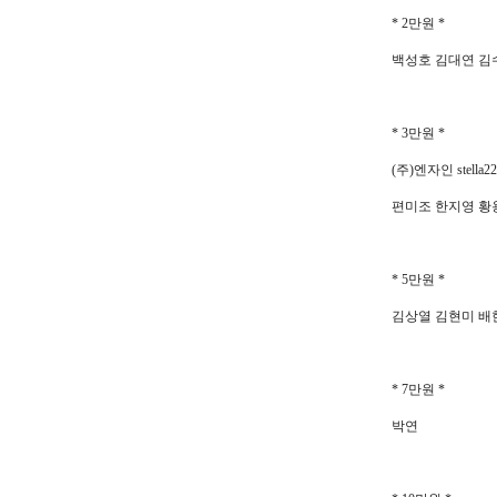
* 2
만원
*
백성호 김대연 김
* 3
만원
*
(
주
)
엔자인
stella22
편미조 한지영 황
* 5
만원
*
김상열 김현미 배
* 7
만원
*
박연