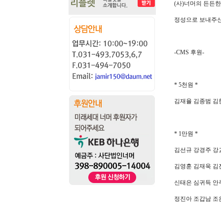
(
사
)
너머의 든든한
정성으로 보내주신
-CMS
후원
-
* 5
천원
*
김재율 김종범 김
* 1
만원
*
김선규 강경주 강
김영훈 김재욱 김
신태은 심귀득 안
정진아 조갑남 조