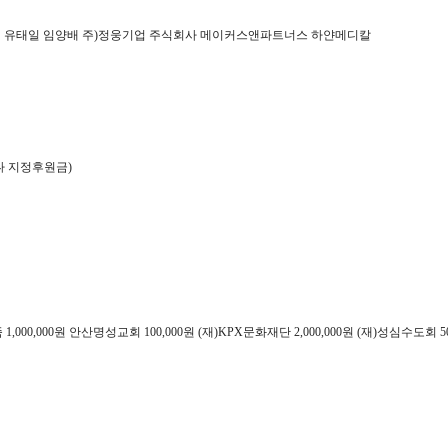
유태일 임양배 주
)
정웅기업 주식회사 메이커스앤파트너스 하얀메디칼
나 지정후원금
)
족
1,000,000
원 안산명성교회
100,000
원
(
재
)KPX
문화재단
2,000,000
원
(
재
)
성심수도회
5