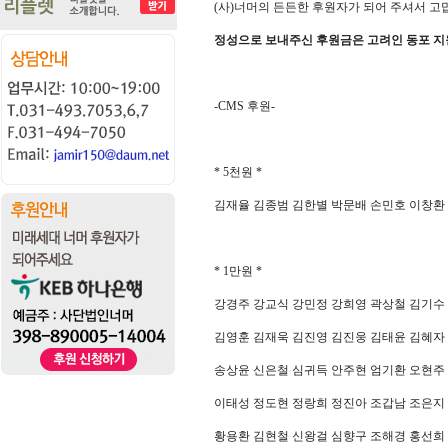
(
사
)
너머의 든든한 후원자가 되어 주셔서 
정성으로 보내주신 후원금은 고려인 동포 
-CMS
후원
-
* 5
천원
*
김재율 김종범 김한별 박문배 손민호 이창환
* 1
만원
*
강경주 강교식 강민정 강희영 곽상철 김기수
김영훈 김재욱 김진영 김진웅 김태윤 김혜자
송상윤 신은철 심귀득 안주현 엄기환
오현주
이태성
정도현 정랑희 정진아 조갑남 조은지
황용환 김현철 신왕걸 심향구 조해경 홍선희