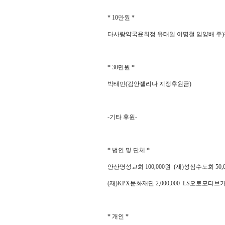
* 10
만원
*
다사랑약국윤희정 유태일 이명철 임양배 주
)
* 30
만원
*
박태민
(
김안젤리나 지정후원금
)
-
기타 후원
-
*
법인 및 단체
*
안산명성교회
100,000
원
(
재
)
성심수도회
50
(
재
)KPX
문화재단
2,000,000 LS
오토모티브
*
개인
*