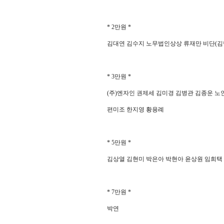
* 2
만원
*
김대연 김수지 노무법인상상 류재만 비단
(
김
* 3
만원
*
(
주
)
엔자인 권제세 김미경 김병관 김종운 노
편미조 한지영 황용례
* 5
만원
*
김상열 김현미 박은아 박현아 윤상원 임희택
* 7
만원
*
박연