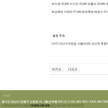
박수영
50,000
서수진
20,000
유흥식
20,000
희성촉매 이재민
97,600
희성촉매 배정수
97,
-
물품 후원
-
GS25
안산지곡로점 식품
(
라면
)
강선옥 후원
경기도 안산시 단원구 신천로 45, 1층(선부동 979-11) T. 031-493-7053 / F.031-494-705
COPYRIGHT(C)2014.
JAMIR.OR.KR.
ALL RIGHT RESERVED.