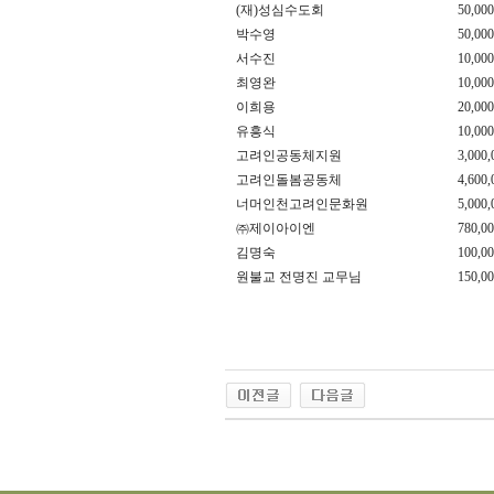
(재)성심수도회
50,000
박수영
50,000
서수진
10,000
최영완
10,000
이희용
20,000
유흥식
10,000
고려인공동체지원
3,000,
고려인돌봄공동체
4,600,
너머인천고려인문화원
5,000,
㈜제이아이엔
780,00
김명숙
100,00
원불교 전명진 교무님
150,00