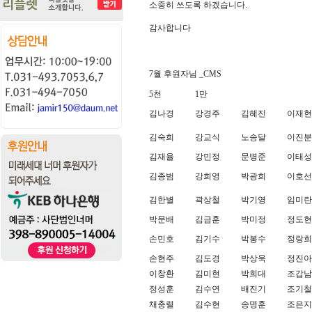
소중히 쓰도록 하겠습니다.
감사합니다
7월 후원자님 _CMS
5천
1만
김나경
강경주
김혜진
이재현
김숙희
강교식
노송달
이진분
김재율
강민정
문병준
이태성
김종범
강희영
박광희
이호선
김한별
곽상철
박기영
임미란
박문배
김금훈
박미정
정도현
손민호
김기수
박봉수
정랑희
손현주
김도경
박상욱
정진아
이창환
김미현
박희대
조갑남
정성훈
김수연
배진기
조기철
채충렬
김수현
송명훈
조은지