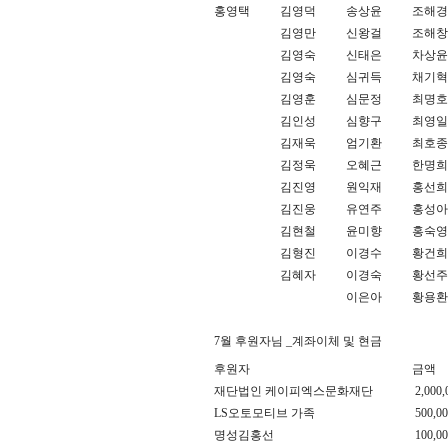
홍영택
김영덕
송상윤
조해경
김영만
신왕걸
조해창
김영숙
신태은
차상윤
김영숙
심귀득
채기혁
김영훈
심문정
최명호
김인성
심향구
최영일
김재욱
엄기환
최호종
김정욱
오혜근
한명희
김진영
원익재
홍선희
김진웅
유연주
홍성아
김현철
윤미향
홍숙영
김형진
이경수
황건희
김혜자
이경숙
황선주
이은아
황용환
7월 후원자님 _계좌이체 및 현금
후원자
금액
재단법인 케이피엑스문화재단
2,000,
LS오토모티브 가족
500,00
명성김홍선
100,00