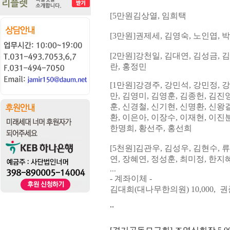
[5
만원
김상열,
임희택
[3
만원
]
권제세
, 김영숙,
노인엽
, 
[2
만원
]
강천일
,
김대연
, 김성금,
김
란,
홍정민
[1
만원
]
강경주
,
강민석
,
강민정
,
강
만, 김영미, 김영훈
,
김종헌,
김진
훈
,
신경철
,
신기현
,
신명환
,
신왕
환
,
이은아, 이장수
,
이재현
,
이진
한명희, 황선주, 홍선희
[5
천원
]
김관우
,
김성우
,
김현수
,
류
연
,
장혜연
,
정성훈
,
최미정, 한지
...
- 계좌이체 -
김대희(대나무한의원) 10,000, 권준
..