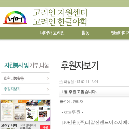
작성일 : 15-02-11 13:04
1월 후원 고맙습니다.
글쓴이 :
관리자
- cms후원 -
[10
만원
]
(
주
)
피알진앤드어소시에