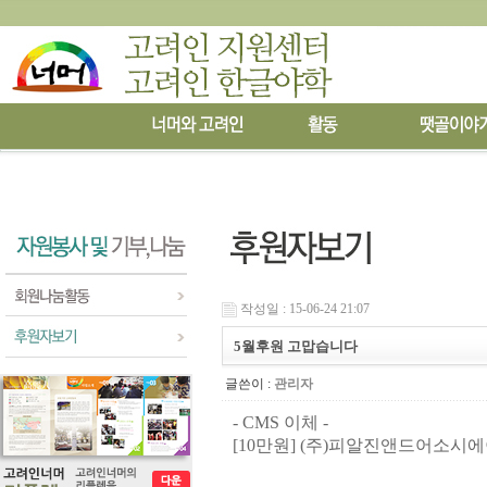
작성일 : 15-06-24 21:07
5월후원 고맙습니다
글쓴이 :
관리자
- CMS 이체 -
[10만원]
(
주
)
피알진앤드어소시에