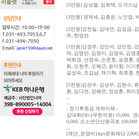
[5
만원
] 김상열,
임희택, 도각스님
[3
만원
]
권제세
, 김종운,
노인엽
,
[2
만원
]
강천일
,
김대연
, 김성금,
김
주
, 한영란
[1
만원
]
강경주
,
강민석
,
강민정
, 
덕,
김영만, 김영미, 김영숙, 김영
박희경
, 선영숙, 손준호,
송명훈
,
화
,
오현주
,
오혜근
,
윤미향, 이기
갈성숙
,
조갑남
, 채기혁,
최호종
,
[5
천원
]
김관우
,
김성우
,
김현수
,
류
환
,
임다연
,
장혜연
,
정성훈
,
최미정
...
...
- 정기후원금 계좌이체 -
김대희(대나무한의원) 10,000, 권준우
0,000, 손소연안산원곡초 100,000
...
[재단_운영비] kpx문화재단 2,000,