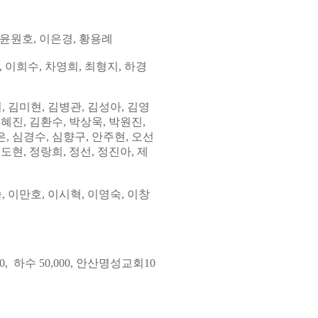
, 윤원호, 이은경, 황용례
,
이희수
,
차영희
, 최형지,
하경
, 김미현
,
김병관
,
김성아
, 김영
김혜진
,
김환수
,
박상욱,
박원진,
은
, 심경수,
심향구
,
안주현
,
오선
정도현
,
정랑희
,
정선
, 정진아,
제
, 이만호
, 이시혁, 이영숙,
이창
0, 하수 50,000, 안산명성교회10