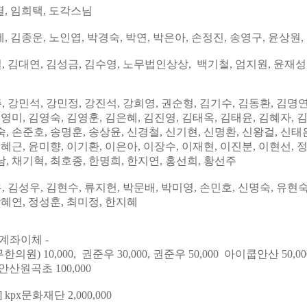
열,
임희택, 도각스님
세
, 김종운,
노인엽
, 박경숙, 박연,
박은아
,
손정진, 송영구, 윤상원
일
,
김대연
, 김성금,
김수영
,
노무법인상상, 백기철
,
엄지원
,
윤재성
주
,
강민석
,
강민정
, 강진석,
강희영
,
권순형
,
김기수
,
김동환
,
김명연
김영미, 김영숙, 김영훈
,
김은혜, 김진영
,
김태옥
,
김태윤
,
김혜자
,
숙, 손준호,
송명훈
,
송상윤, 신경철
,
신기현
,
신명환
,
신왕걸
,
신태
오혜근
,
윤미향, 이기환
,
이은아, 이장수
,
이재현
,
이진분
,
이현선
,
남
, 채기혁,
최호종
,
한명희, 한지연, 홍선희, 황선주
우
,
김성우
,
김현수
,
류지헌
,
박문배
,
박미영
,
손민호
, 신명숙,
유현숙
장혜연
,
정성훈
,
최미정, 한지혜
계좌이체 -
원) 10,000, 권준우 30,000, 권준우 50,000 아이쿱안산 50,00
연안산원곡초 100,000
kpx문화재단 2,000,000