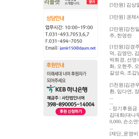
[5
만원
] 김상
[3
만원
]
권제
[2
만원
]
강천
주
, 한영란
[1
만원
]
강경
덕,
김영만, 
박희경
, 선영
화
,
오현주
,
갈성숙
,
조갑
[5
천원
]
김관
환
,
임다연
,
...
...
- 정기후원금 
김대희(대나무한의
0,000, 손소
...
[재단_운영비] 