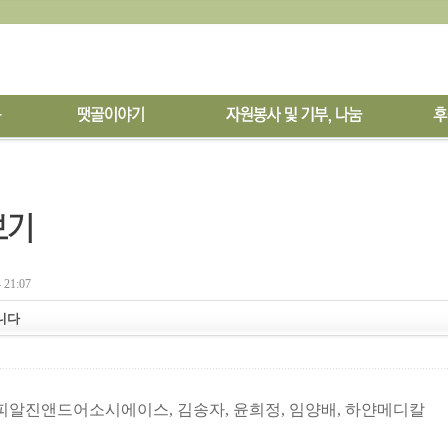
 21:07
니다
피알진앤드어소시에이스
,
김송자
,
윤희정, 임양배
, 하얀메디칼