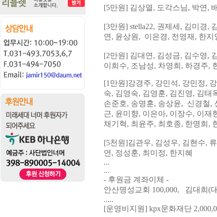
[5
만원
] 김상열,
도각스님, 박연, 
[3
만원
] stella22,
권제세
, 김미경,
연, 윤상원
, 이은경, 전영재, 한지
[2
만원
]
김대연
, 김성금,
김수영
,
이희수
, 조
남성, 차영희
,
하경주
,
[1
만원
]
강경주
,
강민석
,
강민정
, 
숙, 김영숙, 김영훈
,
김진영
,
김태
손준호,
송명훈
,
송상윤, 신경철
,
근
, 윤
미향, 이은아, 이장수
,
이재
채기혁,
최윤주, 최호종
,
한명희, 
[5
천원
]
김관우
,
김성우
,
김현수
,
류
연
,
정성훈
, 최미정,
한지혜
...
...
- 후원금 계좌이체 -
안산명성교회 100,000, 김대희(대
.....
[운영비지원] kpx문화재단 2,000,0