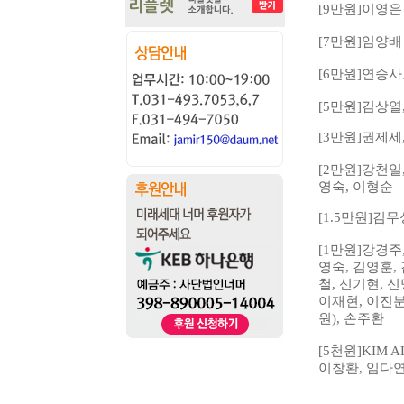
[9
만원
]
이영은
[7
만원
]
임양배
[6
만원
]
연승사
[5
만원
]
김상열
[3
만원
]
권제세
[2
만원
]
강천일
영숙
,
이형순
[1.5
만원
]
김무
[1
만원
]
강경주
영숙
,
김영훈
,
철
,
신기현
,
신
이재현
,
이진
원
),
손주환
[5
천원
]KIM 
이창환
,
임다