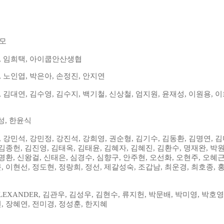
모
,
임희택
,
아이쿱안산생협
,
노인엽
,
박은아
,
손정진
,
안지연
,
김대연
,
김수영
,
김수지
,
백기철
,
신상철
,
엄지원
,
윤재성
,
이원용
,
이
성
,
한윤식
,
강민석
,
강민정
,
강진석
,
강희영
,
권순형
,
김기수
,
김동환
,
김명연
,
김
김종헌
,
김진영
,
김태옥
,
김태윤
,
김혜자
,
김혜진
,
김환수
,
명재완
,
박
명환
,
신왕걸
,
신태은
,
심경수
,
심향구
,
안주현
,
오선화
,
오현주
,
오혜
분
,
이현선
,
정도현
,
정랑희
,
정선
,
제갈성숙
,
조갑남
,
최운경
,
최호종
,
ALEXANDER,
김관우
,
김성우
,
김현수
,
류지헌
,
박문배
,
박미영
,
박호영
연
,
장혜연
,
전미경
,
정성훈
,
한지혜