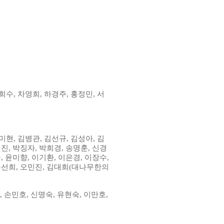
희수
,
차영희
,
하경주
,
홍정민
,
서
미현
,
김병관
,
김선규
,
김성아
,
김
원진
,
박징자
,
박희경
,
송명훈
,
신경
근
,
윤미향
,
이기환
,
이은경
,
이장수
,
홍선희
,
오민진
,
김대희
(
대나무한의
,
손민호
,
신명숙
,
유현숙
,
이만호
,