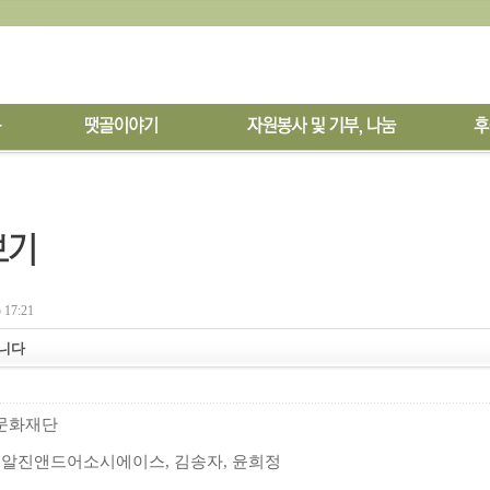
 17:21
습니다
문화재단
피알진앤드어소시에이스
,
김송자
,
윤희정