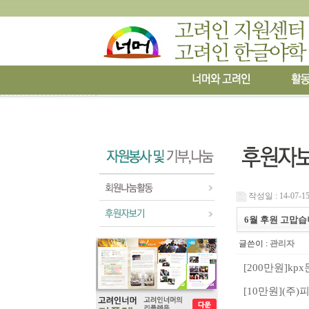
작성일 : 14-07-15
6월 후원 고맙
글쓴이 :
관리자
[200
만원
]kpx
[10
만원
]
(
주
)