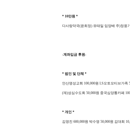
* 10
만원
*
다사랑약국
(
윤희정
)
유태일 임양배 주
)
정웅기
-
계좌입금 후원
-
*
법인 및 단체
*
안산명성교회
100,000
원
LS
오토모티브가족
(
재
)
성심수도회
50,000
원 중국심양통카페
10
*
개인
*
김영진
600,000
원 박수영
50,000
원 김대희
10