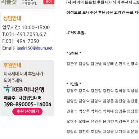
(
사
)
너머의 든든한 후원자가 되어 주셔서 
정성으로 보내주신 후원금은 고려인 동포 
-CMS
후원
-
* 5
천원
*
김관우 김종범 김한별 박문배 손민호 신명숙
* 1
만원
*
강경주 강교식 강민정 강진석 강희영 곽상철
김영만 김영숙 김영숙 김영훈 김진영 김진웅
민원식 박상욱 박희경 박희대 송명훈 송상윤
오현주 오혜근 유연주 윤미향 이경숙 이은아
정랑희 정진아 조갑남 차상윤 채기혁 최운경