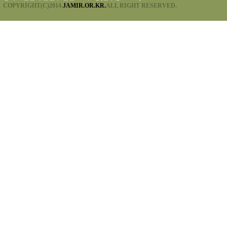
COPYRIGHT(C)2014.
JAMIR.OR.KR.
ALL RIGHT RESERVED.