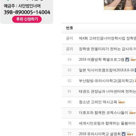
번호
공지
제4회 고려인꿈너머장학사업 장학
공지
장학생 천엘미라가 전하는 감사의 
84
2018 여름방학 특별프로그램
83
일본 익사이트캠프참여2018.8.8-10
82
부산탐방-유라시아학교(꿈의학교)
81
태권도 관장님과 너머센터에 전하는
80
청소년 고려인 역사교육
79
더호프와 함께한 코엑스나들이
78
세계시민포럼과 함께하는 돌봄아이
77
2018 유라시아학교 설명회