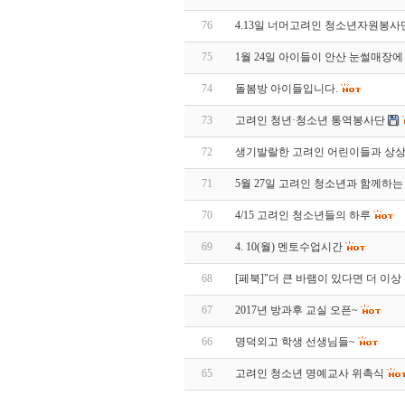
76
4.13일 너머고려인 청소년자원봉사
75
1월 24일 아이들이 안산 눈썰매장
74
돌봄방 아이들입니다.
73
고려인 청년·청소년 통역봉사단
72
생기발랄한 고려인 어린이들과 상
71
5월 27일 고려인 청소년과 함께하는 
70
4/15 고려인 청소년들의 하루
69
4. 10(월) 멘토수업시간
68
[페북]"더 큰 바램이 있다면 더 
67
2017년 방과후 교실 오픈~
66
명덕외고 학생 선생님들~
65
고려인 청소년 명예교사 위촉식