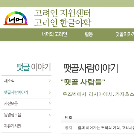
"땟골 사람들"
우즈벡에서, 러시아에서, 카자흐스탄에
번호
공지
함께 이어가는 뿌리의 기억, 고려사