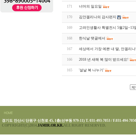
171
너머의 일요일
170
김안겔리나의 감사편지
169
고려인생활사 특별전시 5월2일~13
168
한식날 땟골에서
167
세상에서 가장 예쁜 내 딸, 안겔리나
166
2018 년 새해 복 많이 받으세요!
165
'설날 복 나누기'
경기도 안산시 단원구 신천로 45, 1층(선부동 979-11) T. 031-493-7053 / F.031-494-705
COPYRIGHT(C)2014.
JAMIR.OR.KR.
ALL RIGHT RESERVED.