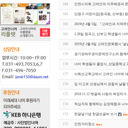
184
인천시의회 고려인의 이주배경과 
183
단원구 어린이집(원곡동, 선부동) 
182
2019년 4월 5일, 『고려인과 지
181
3.28일 원곡고, 선부고 학생들이 
180
2019년 2월 9일 고려인문화행사 '설
179
경기장애우권익문제연구소와 함께하는 동
178
너머 학생들의 졸업식_선일중학교 2019
177
사회선교학교에서 고려인 너머에 대
176
임 이고르 선생님께서 경찰의 날을
175
2018.11.12 땟골에 사랑의 짜장차
174
적십자와 함께하는 김장체험과 나
173
한글날기념 한글손글씨 쓰기
172
인천거리청소