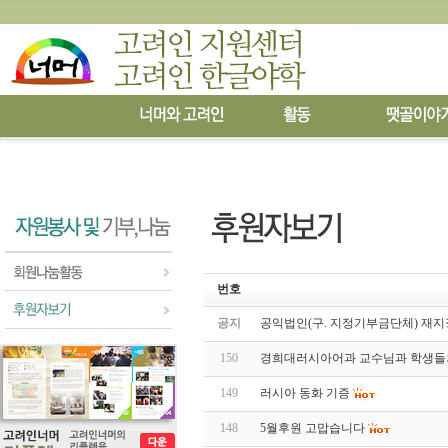
번호
공지
공익법인(구. 지정기부금단체) 재지
150
경희대러시아어과 교수님과 학생들
149
러시아 동화 기증
148
5월후원 고맙습니다